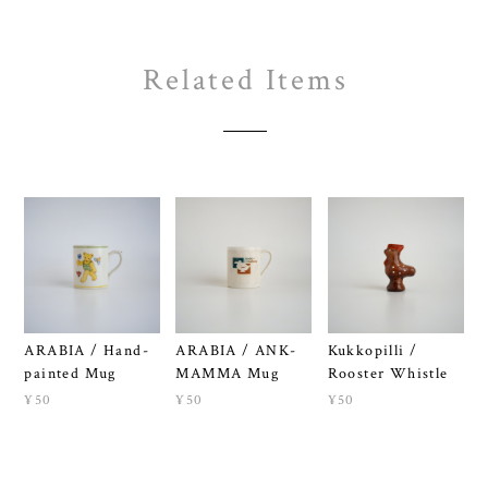
Related Items
ARABIA / Hand-
ARABIA / ANK-
Kukkopilli /
painted Mug
MAMMA Mug
Rooster Whistle
¥50
¥50
¥50