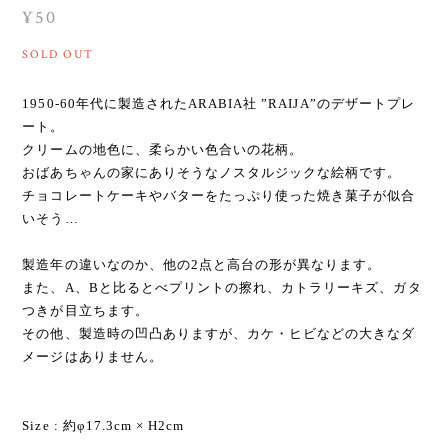
¥50
SOLD OUT
1950-60年代に製造されたARABIA社 ”RAIJA”のデザートプレ
ート。
クリームの地色に、柔らかい色合いの花柄。
おばあちゃんの家にありそうなノスタルジックな絵柄です。
チョコレートケーキやバターをたっぷり使った焼き菓子が似合
いそう…
製造年の違いなのか、他の2点と高台の形が異なります。
また、A、Bと比るとべプリントの擦れ、カトラリーキズ、ガタ
つきが目立ちます。
その他、製造時の凹凸ありますが、カケ・ヒビなどの大きなダ
メージはありません。
Size : 約φ17.3cm × H2cm