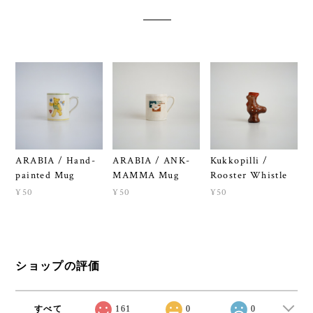
ARABIA / Hand-
ARABIA / ANK-
Kukkopilli /
painted Mug
MAMMA Mug
Rooster Whistle
¥50
¥50
¥50
ショップの評価
すべて
161
0
0