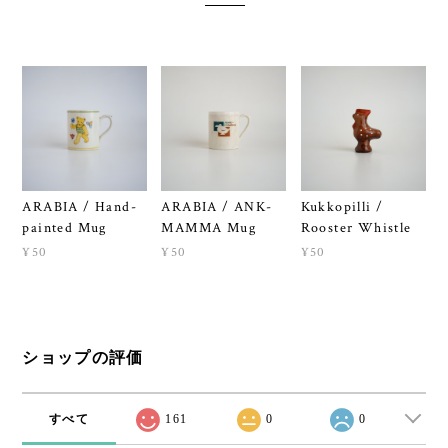
ARABIA / Hand-
ARABIA / ANK-
Kukkopilli /
painted Mug
MAMMA Mug
Rooster Whistle
¥50
¥50
¥50
ショップの評価
すべて
161
0
0