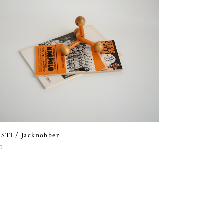
STI / Jacknobber
0