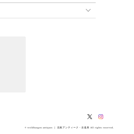
© troldhaugen antiques ｜ 北欧アンティーク・古道具 All rights reserved.