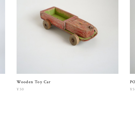
Wooden Toy Car
PO
¥50
¥5