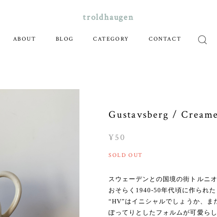
troldhaugen
ABOUT
BLOG
CATEGORY
CONTACT
Gustavsberg / Cream
¥50
SOLD OUT
スウェーデンとの国境の街トルニ
おそらく1940-50年代頃に作られ
“HV”はイニシャルでしょうか、
ぽってりとしたフォルムが可愛ら