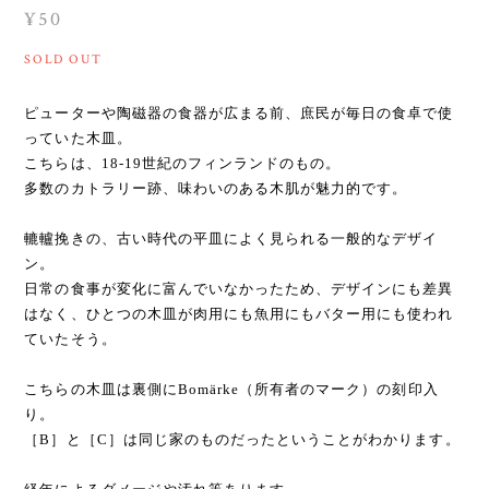
¥50
SOLD OUT
ピューターや陶磁器の食器が広まる前、庶民が毎日の食卓で使
っていた木皿。
こちらは、18-19世紀のフィンランドのもの。
多数のカトラリー跡、味わいのある木肌が魅力的です。
轆轤挽きの、古い時代の平皿によく見られる一般的なデザイ
ン。
日常の食事が変化に富んでいなかったため、デザインにも差異
はなく、ひとつの木皿が肉用にも魚用にもバター用にも使われ
ていたそう。
こちらの木皿は裏側にBomärke（所有者のマーク）の刻印入
り。
［B］と［C］は同じ家のものだったということがわかります。