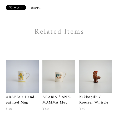
通報する
Related Items
ARABIA / Hand-
ARABIA / ANK-
Kukkopilli /
painted Mug
MAMMA Mug
Rooster Whistle
¥50
¥50
¥50