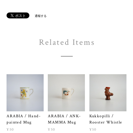
通報する
Related Items
ARABIA / Hand-
ARABIA / ANK-
Kukkopilli /
painted Mug
MAMMA Mug
Rooster Whistle
¥50
¥50
¥50