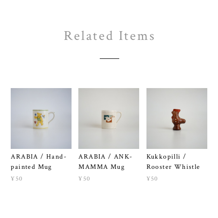
Related Items
ARABIA / Hand-
ARABIA / ANK-
Kukkopilli /
painted Mug
MAMMA Mug
Rooster Whistle
¥50
¥50
¥50