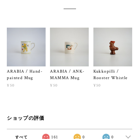
ARABIA / Hand-
ARABIA / ANK-
Kukkopilli /
painted Mug
MAMMA Mug
Rooster Whistle
¥50
¥50
¥50
ショップの評価
すべて
161
0
0