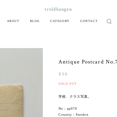
troldhaugen
ABOUT
BLOG
CATEGORY
CONTACT
Antique Postcard No.
¥50
SOLD OUT
学校、クラス写真。
No：ap070
Country：Sweden