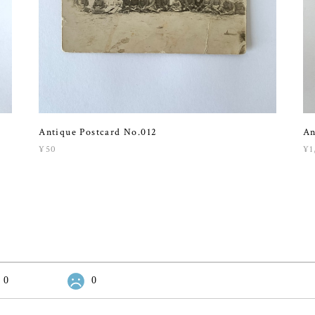
Antique Postcard No.012
An
¥50
¥1
0
0