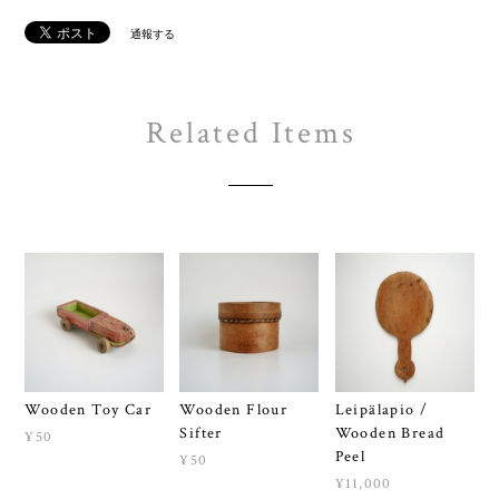
通報する
Related Items
Wooden Toy Car
Wooden Flour
Leipälapio /
Sifter
Wooden Bread
¥50
Peel
¥50
¥11,000