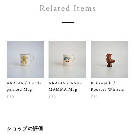
Related Items
ARABIA / Hand-
ARABIA / ANK-
Kukkopilli /
painted Mug
MAMMA Mug
Rooster Whistle
¥50
¥50
¥50
ショップの評価