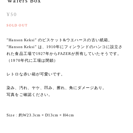
Wafers Box
¥50
SOLD OUT
”Hanson Keksi” のビスケット&ウエハースの古い紙箱。
”Hanson Keksi” は、1910年にフィンランドのハンコに設立さ
れた食品工場で1927年からFAZERが所有していたそうです。
（1970年代に工場は閉鎖）
レトロな赤い箱が可愛いです。
染み、汚れ、ヤケ、凹み、擦れ、角にダメージあり。
写真をご確認ください。
Size : 約W23.3cm × D13cm × H4cm