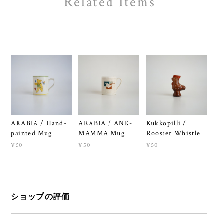
Related Items
ARABIA / Hand-
ARABIA / ANK-
Kukkopilli /
painted Mug
MAMMA Mug
Rooster Whistle
¥50
¥50
¥50
ショップの評価