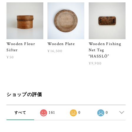
Wooden Flour
Wooden Plate
Wooden Fishing
Sifter
Net Tag
¥16,500
“HASSLÖ”
¥50
¥9,900
ショップの評価
すべて
161
0
0