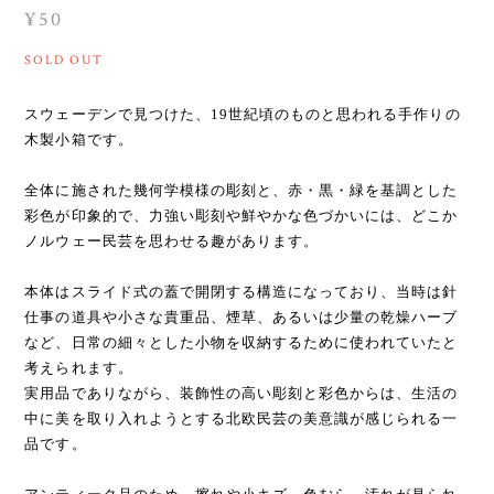
¥50
SOLD OUT
スウェーデンで見つけた、19世紀頃のものと思われる手作りの
木製小箱です。
全体に施された幾何学模様の彫刻と、赤・黒・緑を基調とした
彩色が印象的で、力強い彫刻や鮮やかな色づかいには、どこか
ノルウェー民芸を思わせる趣があります。
本体はスライド式の蓋で開閉する構造になっており、当時は針
仕事の道具や小さな貴重品、煙草、あるいは少量の乾燥ハーブ
など、日常の細々とした小物を収納するために使われていたと
考えられます。
実用品でありながら、装飾性の高い彫刻と彩色からは、生活の
中に美を取り入れようとする北欧民芸の美意識が感じられる一
品です。