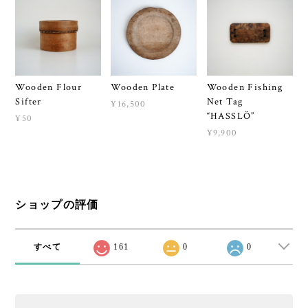
Wooden Flour
Wooden Plate
Wooden Fishing
Sifter
Net Tag
¥16,500
“HASSLÖ”
¥50
¥9,900
ショップの評価
すべて
161
0
0