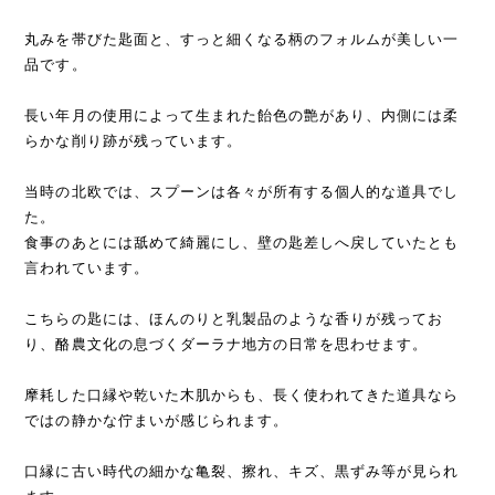
丸みを帯びた匙面と、すっと細くなる柄のフォルムが美しい一
品です。
長い年月の使用によって生まれた飴色の艶があり、内側には柔
らかな削り跡が残っています。
当時の北欧では、スプーンは各々が所有する個人的な道具でし
た。
食事のあとには舐めて綺麗にし、壁の匙差しへ戻していたとも
言われています。
こちらの匙には、ほんのりと乳製品のような香りが残ってお
り、酪農文化の息づくダーラナ地方の日常を思わせます。
摩耗した口縁や乾いた木肌からも、長く使われてきた道具なら
ではの静かな佇まいが感じられます。
口縁に古い時代の細かな亀裂、擦れ、キズ、黒ずみ等が見られ