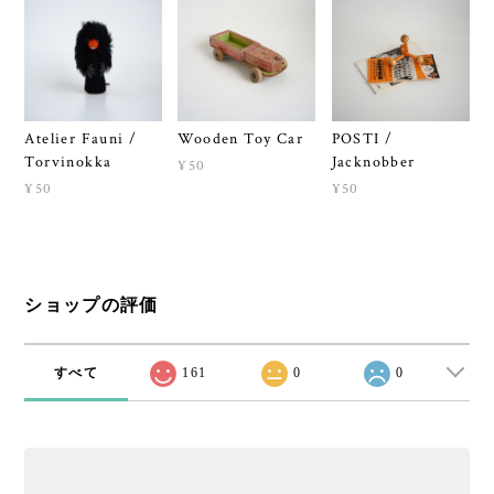
Atelier Fauni /
Wooden Toy Car
POSTI /
Torvinokka
Jacknobber
¥50
¥50
¥50
ショップの評価
すべて
161
0
0